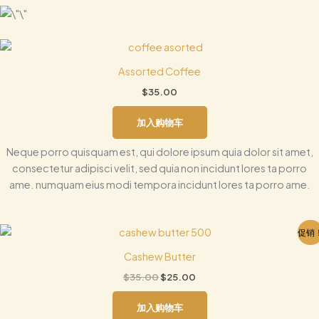
Assorted Coffee
$
35.00
加入购物车
Neque porro quisquam est, qui dolore ipsum quia dolor sit amet,
consectetur adipisci velit, sed quia non incidunt lores ta porro
ame. numquam eius modi tempora incidunt lores ta porro ame.
原
当
促销
价
前
为：
价
Cashew Butter
$35.00。
格
$
35.00
$
25.00
为：
$25.00。
加入购物车