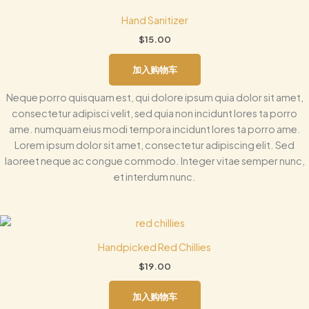
Hand Sanitizer
$
15.00
加入购物车
Neque porro quisquam est, qui dolore ipsum quia dolor sit amet,
consectetur adipisci velit, sed quia non incidunt lores ta porro
ame. numquam eius modi tempora incidunt lores ta porro ame.
Lorem ipsum dolor sit amet, consectetur adipiscing elit. Sed
laoreet neque ac congue commodo. Integer vitae semper nunc,
et interdum nunc.
Handpicked Red Chillies
$
19.00
加入购物车