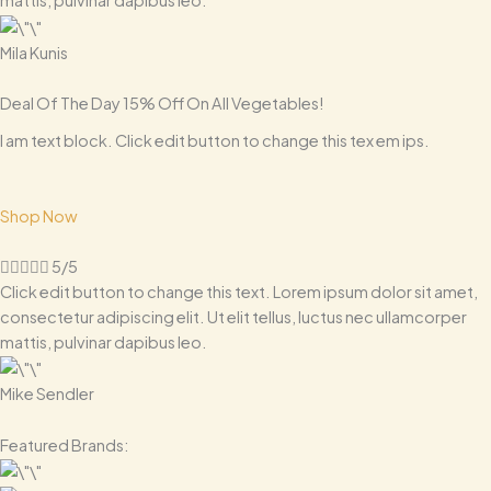
mattis, pulvinar dapibus leo.
Mila Kunis
Deal Of The Day 15% Off On All Vegetables!
I am text block. Click edit button to change this tex em ips.
Shop Now





5/5
Click edit button to change this text. Lorem ipsum dolor sit amet,
consectetur adipiscing elit. Ut elit tellus, luctus nec ullamcorper
mattis, pulvinar dapibus leo.
Mike Sendler
Featured Brands: