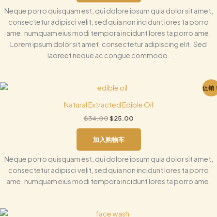
Neque porro quisquam est, qui dolore ipsum quia dolor sit amet,
consectetur adipisci velit, sed quia non incidunt lores ta porro
ame. numquam eius modi tempora incidunt lores ta porro ame.
Lorem ipsum dolor sit amet, consectetur adipiscing elit. Sed
laoreet neque ac congue commodo.
原
当
促销
价
前
为：
价
Natural Extracted Edible Oil
$34.00。
格
$
34.00
$
25.00
为：
$25.00。
加入购物车
Neque porro quisquam est, qui dolore ipsum quia dolor sit amet,
consectetur adipisci velit, sed quia non incidunt lores ta porro
ame. numquam eius modi tempora incidunt lores ta porro ame.