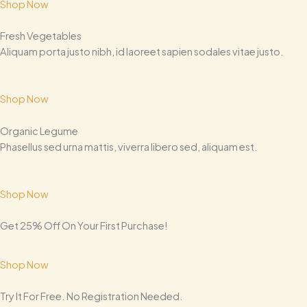
Shop Now
Fresh Vegetables
Aliquam porta justo nibh, id laoreet sapien sodales vitae justo.
Shop Now
Organic Legume
Phasellus sed urna mattis, viverra libero sed, aliquam est.
Shop Now
Get 25% Off On Your First Purchase!
Shop Now
Try It For Free. No Registration Needed.