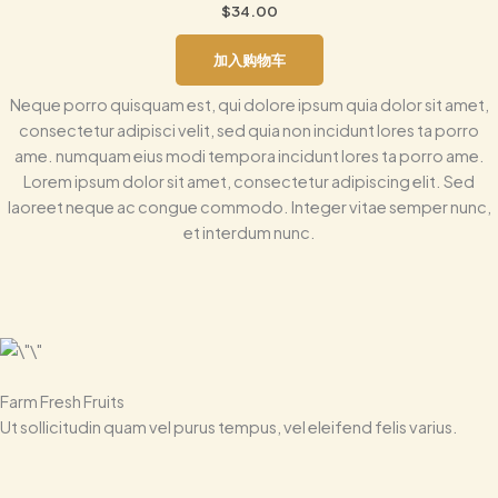
$
34.00
加入购物车
Neque porro quisquam est, qui dolore ipsum quia dolor sit amet,
consectetur adipisci velit, sed quia non incidunt lores ta porro
ame. numquam eius modi tempora incidunt lores ta porro ame.
Lorem ipsum dolor sit amet, consectetur adipiscing elit. Sed
laoreet neque ac congue commodo. Integer vitae semper nunc,
et interdum nunc.
Farm Fresh Fruits
Ut sollicitudin quam vel purus tempus, vel eleifend felis varius.