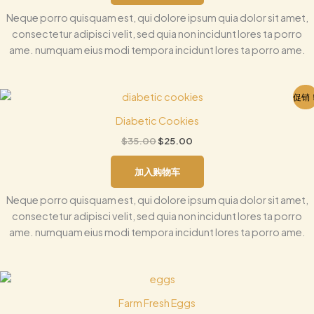
Neque porro quisquam est, qui dolore ipsum quia dolor sit amet,
consectetur adipisci velit, sed quia non incidunt lores ta porro
ame. numquam eius modi tempora incidunt lores ta porro ame.
原
当
促销
价
前
为：
价
Diabetic Cookies
$35.00。
格
$
35.00
$
25.00
为：
$25.00。
加入购物车
Neque porro quisquam est, qui dolore ipsum quia dolor sit amet,
consectetur adipisci velit, sed quia non incidunt lores ta porro
ame. numquam eius modi tempora incidunt lores ta porro ame.
Farm Fresh Eggs