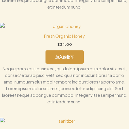
laoreet neque ac congue commodo. Integer vitae semper nunc,
et interdum nunc.
Fresh Organic Honey
$
34.00
加入购物车
Neque porro quisquam est, qui dolore ipsum quia dolor sit amet,
consectetur adipisci velit, sed quia non incidunt lores ta porro
ame. numquam eius modi tempora incidunt lores ta porro ame.
Lorem ipsum dolor sit amet, consectetur adipiscing elit. Sed
laoreet neque ac congue commodo. Integer vitae semper nunc,
et interdum nunc.