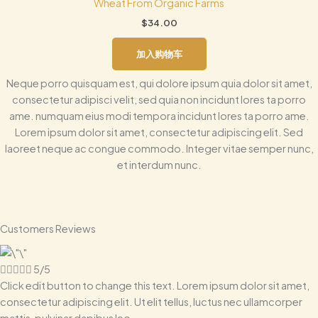
Wheat From Organic Farms
$
34.00
加入购物车
Neque porro quisquam est, qui dolore ipsum quia dolor sit amet,
consectetur adipisci velit, sed quia non incidunt lores ta porro
ame. numquam eius modi tempora incidunt lores ta porro ame.
Lorem ipsum dolor sit amet, consectetur adipiscing elit. Sed
laoreet neque ac congue commodo. Integer vitae semper nunc,
et interdum nunc.
Customers Reviews





5/5
Click edit button to change this text. Lorem ipsum dolor sit amet,
consectetur adipiscing elit. Ut elit tellus, luctus nec ullamcorper