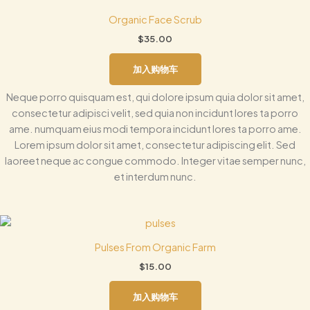
Organic Face Scrub
$
35.00
加入购物车
Neque porro quisquam est, qui dolore ipsum quia dolor sit amet,
consectetur adipisci velit, sed quia non incidunt lores ta porro
ame. numquam eius modi tempora incidunt lores ta porro ame.
Lorem ipsum dolor sit amet, consectetur adipiscing elit. Sed
laoreet neque ac congue commodo. Integer vitae semper nunc,
et interdum nunc.
Pulses From Organic Farm
$
15.00
加入购物车