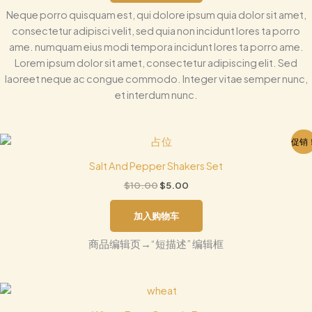
Neque porro quisquam est, qui dolore ipsum quia dolor sit amet,
consectetur adipisci velit, sed quia non incidunt lores ta porro
ame. numquam eius modi tempora incidunt lores ta porro ame.
Lorem ipsum dolor sit amet, consectetur adipiscing elit. Sed
laoreet neque ac congue commodo. Integer vitae semper nunc,
et interdum nunc.
原
当
促销
价
前
为：
价
Salt And Pepper Shakers Set
$10.00。
格
$
10.00
$
5.00
为：
$5.00。
加入购物车
商品编辑页→“短描述” 编辑框