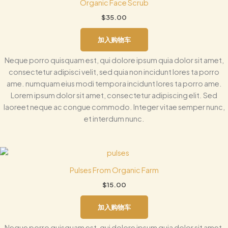
Organic Face Scrub
$
35.00
加入购物车
Neque porro quisquam est, qui dolore ipsum quia dolor sit amet,
consectetur adipisci velit, sed quia non incidunt lores ta porro
ame. numquam eius modi tempora incidunt lores ta porro ame.
Lorem ipsum dolor sit amet, consectetur adipiscing elit. Sed
laoreet neque ac congue commodo. Integer vitae semper nunc,
et interdum nunc.
Pulses From Organic Farm
$
15.00
加入购物车
Neque porro quisquam est, qui dolore ipsum quia dolor sit amet,