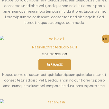
consectetur adipisci velit, sed quia non incidunt lores ta porro
ame. numquam eius modi tempora incidunt lores ta porro ame.
Lorem ipsum dolor sit amet, consectetur adipiscing elit. Sed
laoreet neque ac congue commodo.
原
当
促销
价
前
为：
价
Natural Extracted Edible Oil
$34.00。
格
$
34.00
$
25.00
为：
$25.00。
加入购物车
Neque porro quisquam est, qui dolore ipsum quia dolor sit amet,
consectetur adipisci velit, sed quia non incidunt lores ta porro
ame. numquam eius modi tempora incidunt lores ta porro ame.