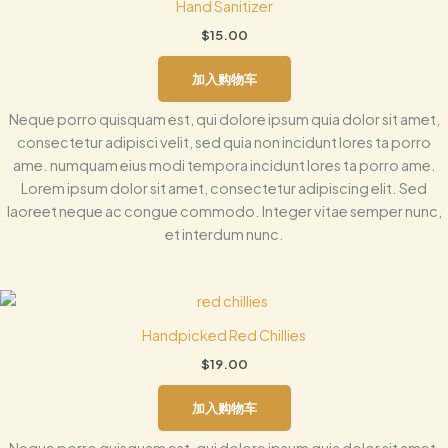
Hand Sanitizer
$
15.00
加入购物车
Neque porro quisquam est, qui dolore ipsum quia dolor sit amet,
consectetur adipisci velit, sed quia non incidunt lores ta porro
ame. numquam eius modi tempora incidunt lores ta porro ame.
Lorem ipsum dolor sit amet, consectetur adipiscing elit. Sed
laoreet neque ac congue commodo. Integer vitae semper nunc,
et interdum nunc.
Handpicked Red Chillies
$
19.00
加入购物车
Neque porro quisquam est, qui dolore ipsum quia dolor sit amet,