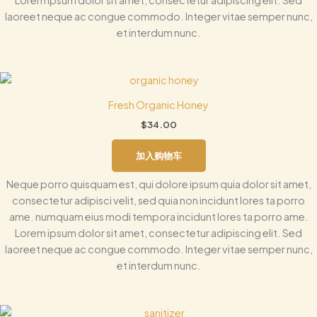
Lorem ipsum dolor sit amet, consectetur adipiscing elit. Sed
laoreet neque ac congue commodo. Integer vitae semper nunc,
et interdum nunc.
Fresh Organic Honey
$
34.00
加入购物车
Neque porro quisquam est, qui dolore ipsum quia dolor sit amet,
consectetur adipisci velit, sed quia non incidunt lores ta porro
ame. numquam eius modi tempora incidunt lores ta porro ame.
Lorem ipsum dolor sit amet, consectetur adipiscing elit. Sed
laoreet neque ac congue commodo. Integer vitae semper nunc,
et interdum nunc.