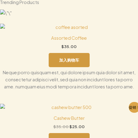
Trending Products
Assorted Coffee
$
35.00
加入购物车
Neque porro quisquam est, qui dolore ipsum quia dolor sit amet,
consectetur adipisci velit, sed quia non incidunt lores ta porro
ame. numquam eius modi tempora incidunt lores ta porro ame.
原
当
促销
价
前
为：
价
Cashew Butter
$35.00。
格
$
35.00
$
25.00
为：
$25.00。