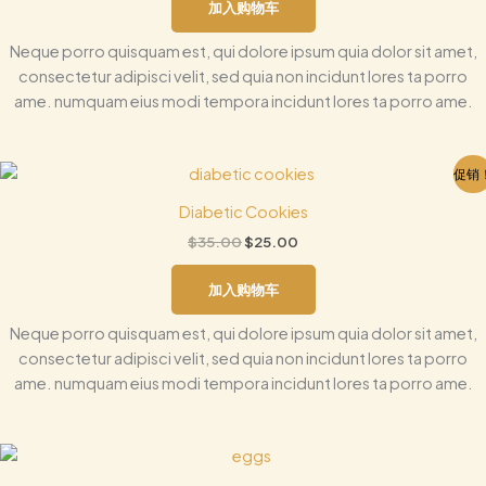
加入购物车
Neque porro quisquam est, qui dolore ipsum quia dolor sit amet,
consectetur adipisci velit, sed quia non incidunt lores ta porro
ame. numquam eius modi tempora incidunt lores ta porro ame.
原
当
促销
价
前
为：
价
Diabetic Cookies
$35.00。
格
$
35.00
$
25.00
为：
$25.00。
加入购物车
Neque porro quisquam est, qui dolore ipsum quia dolor sit amet,
consectetur adipisci velit, sed quia non incidunt lores ta porro
ame. numquam eius modi tempora incidunt lores ta porro ame.