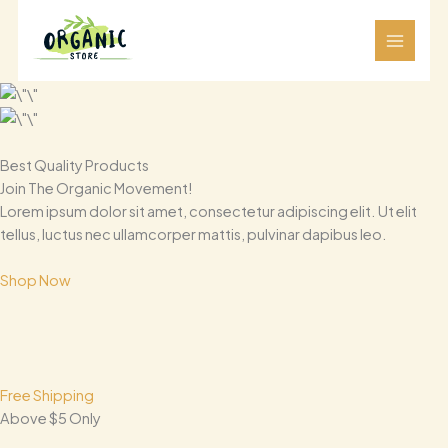
跳
至
内
容
Best Quality Products
Join The Organic Movement!
Lorem ipsum dolor sit amet, consectetur adipiscing elit. Ut elit
tellus, luctus nec ullamcorper mattis, pulvinar dapibus leo.
Shop Now
Free Shipping
Above $5 Only