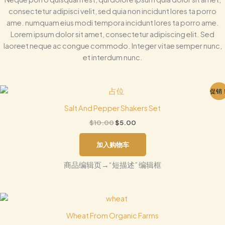
consectetur adipisci velit, sed quia non incidunt lores ta porro
ame. numquam eius modi tempora incidunt lores ta porro ame.
Lorem ipsum dolor sit amet, consectetur adipiscing elit. Sed
laoreet neque ac congue commodo. Integer vitae semper nunc,
et interdum nunc.
原
当
促销
价
前
为：
价
Salt And Pepper Shakers Set
$10.00。
格
$
10.00
$
5.00
为：
$5.00。
加入购物车
商品编辑页→“短描述” 编辑框
Wheat From Organic Farms