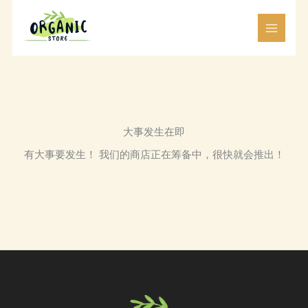
跳
至
内
容
大事发生在即
有大事要发生！ 我们的商店正在筹备中，很快就会推出！