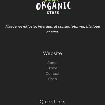
Maecenas mi justo, interdum at consectetur vel, tristique
et arcu.
Website
About
Home
Contact
Shop
Quick Links