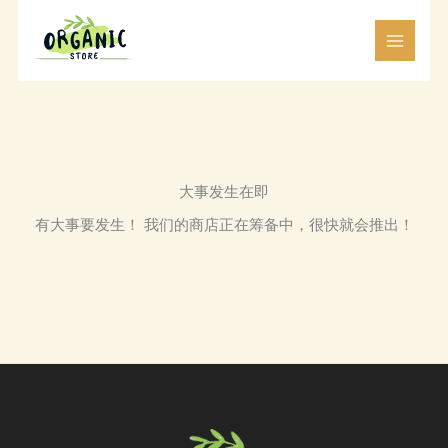
跳
至
内
容
大事发生在即
有大事要发生！ 我们的商店正在筹备中，很快就会推出！