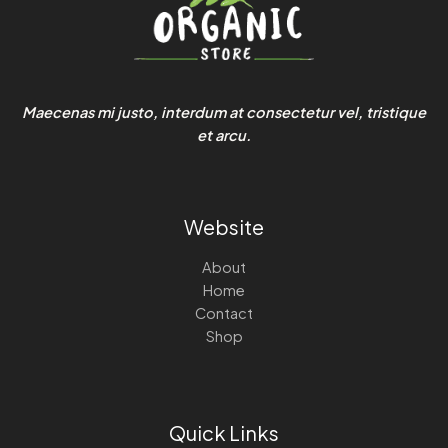
Maecenas mi justo, interdum at consectetur vel, tristique
et arcu.
Website
About
Home
Contact
Shop
Quick Links