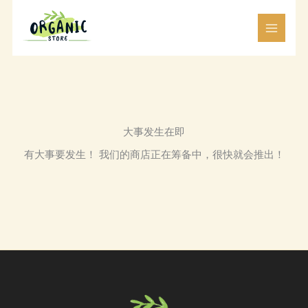
跳
至
内
容
大事发生在即
有大事要发生！ 我们的商店正在筹备中，很快就会推出！