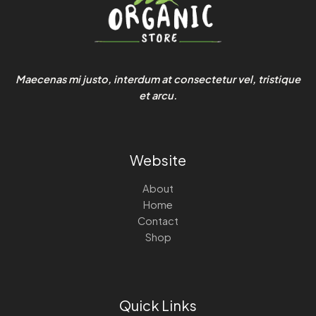
Maecenas mi justo, interdum at consectetur vel, tristique
et arcu.
Website
About
Home
Contact
Shop
Quick Links